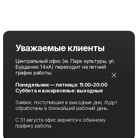
РЕЖИМ РАБОТЫ
м. Парк культуры, Бурденко 14кА
Русификация
Гравировка
Ножи
пн-пт: 11:00 — 20:00
MacBook
по дереву
сб: 12:00 — 18:00
вс: выходной
заявки на сайте принимаются круглосуточно и
будут обработаны в рабочее время
Уважаемые клиенты
Zippo
Шильды
Жетоны
Центральный офис (м. Парк культуры, ул.
Бурденко 14кА) переходит на летний
график работы:
Понедельник — пятница: 11:00–20:00
Суббота и воскресенье: выходные
Заявки, поступившие в выходные дни, будут
обработаны в ближайший рабочий день.
С 31 августа офис вернется к обычному
Политика конфиденциальности
графику работы.
Использование любых материалов сайта без
согласования запрещено.