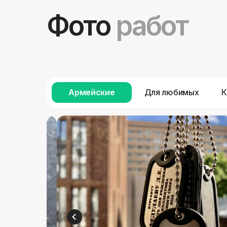
Фото
работ
Армейские
Для любимых
К