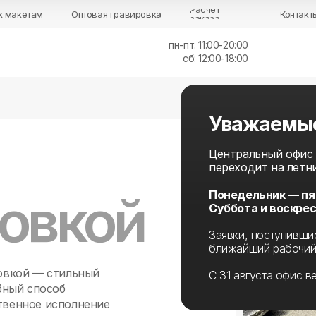
Расчёт
к макетам
Оптовая гравировка
Контакт
заказа
пн-пт: 11:00-20:00
сб: 12:00-18:00
Уважаемы
Центральный офис (
переходит на летн
ровкой
Понедельник — пят
Суббота и воскре
Заявки, поступивши
ближайший рабочий
овкой — стильный
С 31 августа офис в
бный способ
твенное исполнение