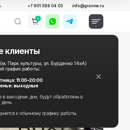
+7 901 388 04 03
info@gravme.ru
ы
0
е клиенты
м. Парк культуры, ул. Бурденко 14кА)
ий график работы:
ница: 11:00–20:00
сенье: выходные
е в выходные дни, будут обработаны в
 день.
ернется к обычному графику работы.