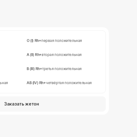
O (I) Rh+
первая положительная
A (II) Rh+
вторая положительная
B (III) Rh+
третья положительная
льная
AB (IV) Rh+
четвёртая положительная
Заказать жетон