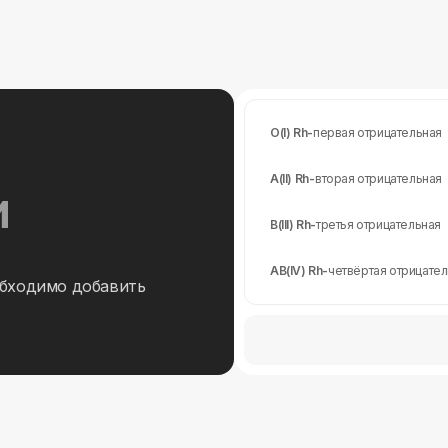
O(I) Rh-
первая отрицательная
A(II) Rh-
вторая отрицательная
и
B(III) Rh-
третья отрицательная
AB(IV) Rh-
четвёртая отрицате
обходимо добавить