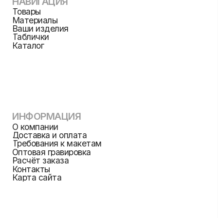
СВЯЗАТЬСЯ С НАМИ
+79013880403
info@gravme.ru
РЕЖИМ РАБОТЫ
м. Парк культуры, Бурденко 14кА
пн-пт: 11:00 — 20:00
сб: 12:00 — 18:00
вс: выходной
заявки на сайте принимаются круглосуточно и
будут обработаны в рабочее время