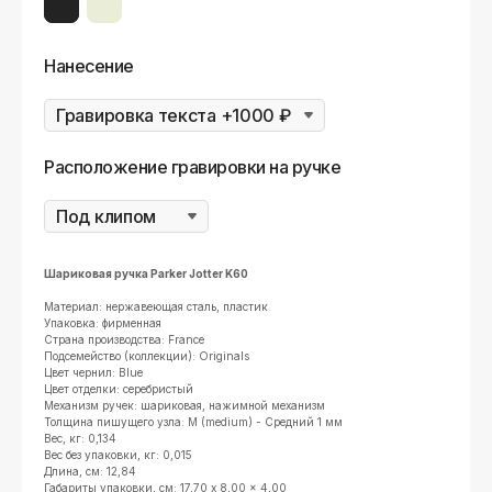
Нанесение
Расположение гравировки на ручке
Шариковая ручка Parker Jotter K60
Материал: нержавеющая сталь, пластик
Упаковка: фирменная
Страна производства: France
Подсемейство (коллекции): Originals
Цвет чернил: Blue
Цвет отделки: серебристый
Механизм ручек: шариковая, нажимной механизм
Толщина пишущего узла: М (medium) - Средний 1 мм
Вес, кг: 0,134
Вес без упаковки, кг: 0,015
Длина, см: 12,84
Габариты упаковки, см: 17,70 x 8,00 x 4,00