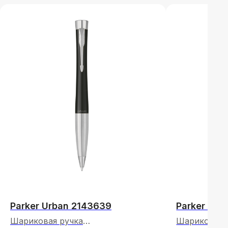
НАВИГАЦИЯ
Товары
Материалы
Ваши изделия
Parker Urban 2143639
Parker Urb
Таблички
Каталог
Шариковая ручка
Шариковая 