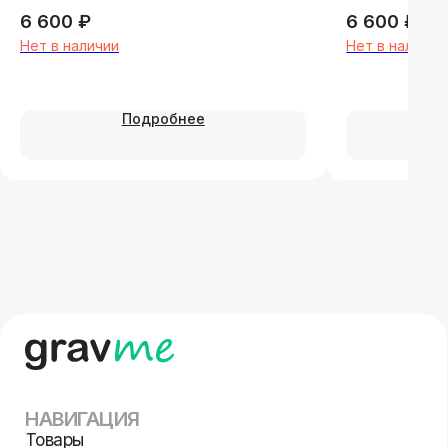
Цвет чернил: синий/черный
Цвет чернил
6 600
₽
6 600
₽
Нет в наличии
Нет в наличии
ИНФОРМАЦИЯ
О компании
Доставка и оплата
Подробнее
Требования к макетам
Оптовая гравировка
Расчёт заказа
Контакты
Карта сайта
СВЯЗАТЬСЯ С НАМИ
+79013880403
info@gravme.ru