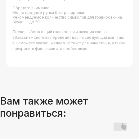
Обратите внимание!
Мы не продаем ручки без гравировки
Рекомендуемое количество символов для гравировки на
ручке — до 20
После выбора опций гравировки и нажатия кнопки
«Заказать» система переведёт вас на следующий шаг. Там
вы сможете указать желаемый текст для нанесения, а также
прикрепить файл, если это необходимо
Вам также может
понравиться: