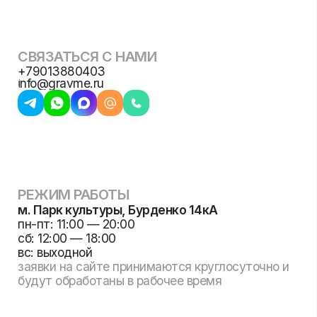
Использование любых материалов сайта без
согласования запрещено.
Русификация
Гравировка
Ножи
MacBook
по дереву
© 2018-2026 gravme — точка гравировки
Zippo
Шильды
Жетоны