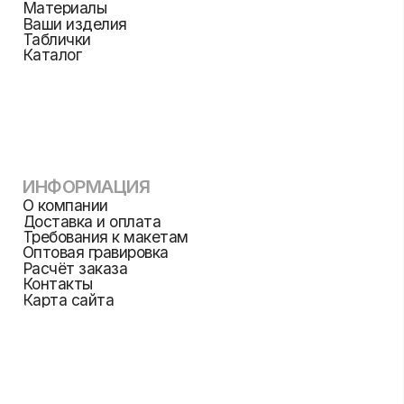
РЕЖИМ РАБОТЫ
м. Парк культуры, Бурденко 14кА
пн-пт: 11:00 — 20:00
сб: 12:00 — 18:00
вс: выходной
заявки на сайте принимаются круглосуточно и
будут обработаны в рабочее время
популярное
Гравировка
AirPods
Браслеты
на металле
Политика конфиденциальности