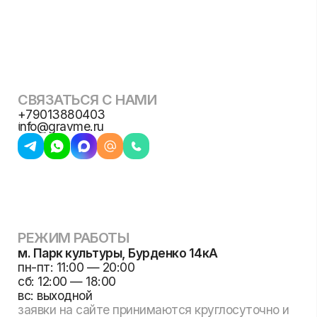
популярное
Политика конфиденциальности
Использование любых материалов сайта без
Гравировка
AirPods
Браслеты
на металле
согласования запрещено.
© 2018-2026 gravme — точка гравировки
Русификация
Гравировка
Ножи
MacBook
по дереву
Zippo
Шильды
Жетоны