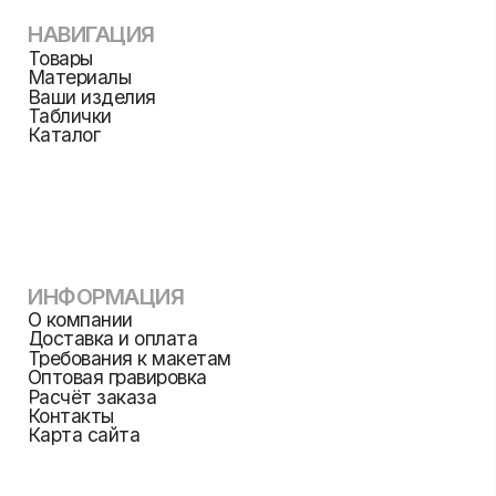
СВЯЗАТЬСЯ С НАМИ
+79013880403
info@gravme.ru
РЕЖИМ РАБОТЫ
м. Парк культуры, Бурденко 14кА
пн-пт: 11:00 — 20:00
сб: 12:00 — 18:00
вс: выходной
заявки на сайте принимаются круглосуточно и
будут обработаны в рабочее время